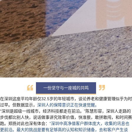
一份坚守与一座城的共鸣
在深圳这座平均年龄仅32.5岁的年轻城市，谈论养老和健康管理似乎为时
过早。但数据显示，
深圳人的保障意识正在快速觉醒。
“深圳是超级一线城市，经济科技都走在前沿。”陈慧形容，深圳人走路的
步伐都比别人快，说话做事讲究效率价值，快准狠，敢拼敢闯，和时间赛
跑。郑扬对此也深有体会：
“深圳中高净值客户群体庞大，收集的讯息也
更前沿。最大的挑战是要有足够高的认知和知识储备，去和客户产生谈