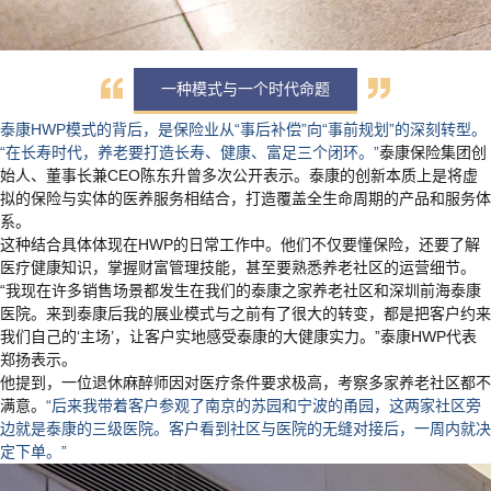
一种模式与一个时代命题
泰康HWP模式的背后，是保险业从“事后补偿”向“事前规划”的深刻转型。
“在长寿时代，养老要打造长寿、健康、富足三个闭环。”
泰康保险集团创
始人、董事长兼CEO陈东升曾多次公开表示。泰康的创新本质上是将虚
拟的保险与实体的医养服务相结合，打造覆盖全生命周期的产品和服务体
系。
这种结合具体体现在HWP的日常工作中。他们不仅要懂保险，还要了解
医疗健康知识，掌握财富管理技能，甚至要熟悉养老社区的运营细节。
“我现在许多销售场景都发生在我们的泰康之家养老社区和深圳前海泰康
医院。来到泰康后我的展业模式与之前有了很大的转变，都是把客户约来
我们自己的‘主场’，让客户实地感受泰康的大健康实力。”泰康HWP代表
郑扬表示。
他提到，一位退休麻醉师因对医疗条件要求极高，考察多家养老社区都不
满意。
“后来我带着客户参观了南京的苏园和宁波的甬园，这两家社区旁
边就是泰康的三级医院。客户看到社区与医院的无缝对接后，一周内就决
定下单。”