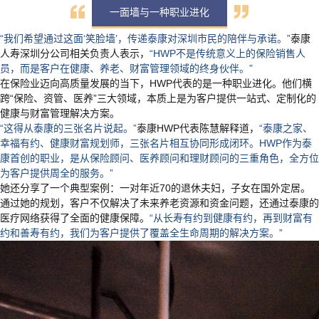
一面墙与一种职业进化
“我们希望通过这面‘笑脸墙’，传递泰康对深圳市民的陪伴与承诺。”
泰康
人寿深圳分公司相关负责人表示，
“HWP不是传统意义上的保险销售人
员，而是客户在健康、养老、财富管理领域的终身伙伴。”
在保险业迈向高质量发展的当下，HWP代表的是一种职业进化。他们横
跨“保险、资管、医养”三大领域，本质上是为客户提供一站式、定制化的
健康与财富管理解决方案。
“这得从泰康的三张名片说起。”
泰康HWP代表陈慧解释道，
“泰康之家、
幸福有约、健康财富规划师，三张名片相互协同形成闭环。HWP作为泰
康首创的职业，是从保险顾问、医养顾问和理财顾问的三重角色，全方位
为客户提供周全的服务。”
她还分享了一个典型案例：一对年近70的退休夫妇，子女在国外定居。
通过她的规划，客户不仅解决了未来养老资源和资金问题，还通过泰康的
医疗网络获得了全面的健康保障。
“从长寿有约到健康有约，再到财富有
约和善寿有约，我们为客户提供了覆盖全生命周期的解决方案。”