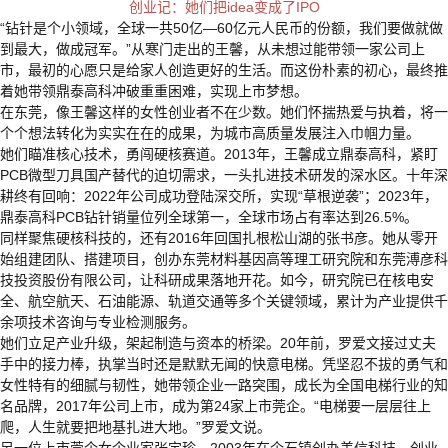
创业记：她们把idea变成了IPO
“钻针是个小领域，全球一共50亿—60亿元人民币的份额，我们要做就做
到最大，做成冠军。”从寒门走出的王馨，从未想过能带领一家公司上
市，最初的心愿只是给家人创造更好的生活。而这份朴素的初心，最终推
着她带领鼎泰高科冲破重重困难，实现上市梦想。
在东莞，像王馨这样的女性创业者不在少数。她们怀揣热爱与执着，将一
个个想法转化为实实在在的成果，为城市高质量发展注入巾帼力量。
她们瞄准核心技术，勇闯硬核赛道。2013年，王馨成立鼎泰高科，紧盯
PCB微型刀具国产替代的迫切需求，一头扎进技术研发的深水区。十年深
耕终有回响：2022年公司成功登陆深交所，实现“草根逆袭”；2023年，
鼎泰高科PCB钻针销量位列全球第一，全球市场占有率达到26.5%。
同样聚焦硬核科技的，还有2016年回国扎根松山湖的张书彦。她从零开
始组建团队、搭建项目，创办东莞材料基因高等理工研究院和东莞溥彦科
技投资股份有限公司，让科研成果落地开花。如今，研究院已在核电安
全、航空航天、石油能源、轨道交通等多个关键领域，累计为产业提供千
余项技术咨询与专业检测服务。
她们立足产业升级，架起制造与资本的桥梁。20年前，罗爱文接过丈夫
手中的接力棒，执掌当时还是默默无闻的快意电梯。凭坚忍不拔的勇气和
女性特有的细腻与韧性，她带领企业一路突围，成长为全国电梯行业的知
名品牌，2017年公司上市，成为第24家上市莞企。“电梯要一层层往上
爬，人生就要把地基扎进大地。”罗爱文说。