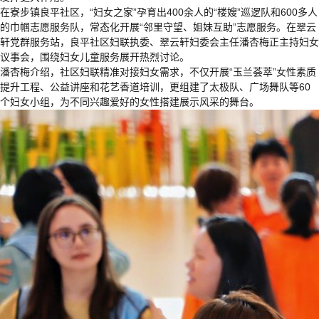
在寮步镇良平社区，“妇女之家”孕育出400余人的“楼嫂”巡逻队和600多人
的巾帼志愿服务队，常态化开展“邻里守望、姐妹互助”志愿服务。在翠云
轩党群服务站，良平社区妇联执委、翠云轩妇委会主任潘杏梅正主持妇女
议事会，围绕妇女儿童服务展开热烈讨论。
潘杏梅介绍，社区妇联精准对接妇女需求，不仅开展“玉兰荟萃”女性素质
提升工程、公益讲座和花艺香道培训，更组建了太极队、广场舞队等60
个妇女小组，为不同兴趣爱好的女性搭建展示风采的舞台。