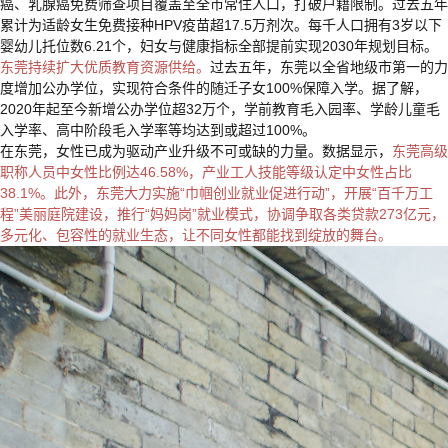
癌、乳腺癌免费筛查项目覆盖至全市常住人口，打破户籍限制。过去五年
累计为适龄女生免费接种HPV疫苗超17.5万剂次。每千人口拥有3岁以下
婴幼儿托位数6.21个，妇女与健康指标全部提前实现2030年规划目标。
东莞持续扩大优质教育资源供给。
过去五年，东莞以全省地级市第一的力
度增加公办学位，实现符合条件的随迁子女100%保障入学。据了解，
2020年起至今新增公办学位超32万个，学前教育毛入园率、学龄儿童毛
入学率、高中阶段毛入学率等均达到或超过100%。
在东莞，女性已成为驱动产业升级不可或缺的力量。数据显示，
东莞高级
职称人员中女性比例达46.58%，产业工人技能等级认定中女性占比
38.1%。此外，东莞大力实施“巾帼创业就业促进行动”，开展“百千万工
程”美丽庭院建设，推行“妈妈岗”就业模式，协调争取各类贷款273亿元，
多元化、包容性的就业生态，让不同女性都能找到绽放的舞台。