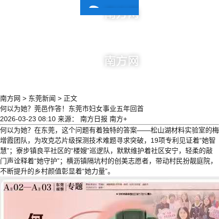
| 东莞新闻
南方网
>
东莞新闻
>
正文
何以为她？莞邑作答！东莞市妇女事业五年回首
2026-03-23 08:10
来源： 南方日报 南方+
何以为她？在东莞，这个问题有着独特的答案——松山湖材料实验室的梅
增霞团队，为攻克芯片级探测技术难题寻求突破，19项专利见证着“她智
慧”；寮步镇良平社区的“楼嫂”巡逻队，默默维护着社区安宁，轻柔的敲
门声诠释着“她守护”；横沥镇隔坑村的创美志愿者，带动村民扮靓庭院，
不断提升的乡村颜值彰显着“她力量”。