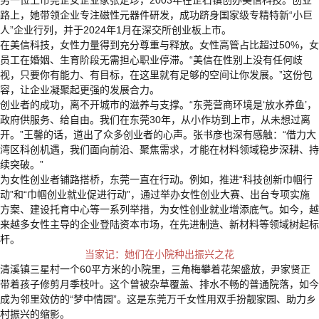
另一位上市莞企女企业家张定珍，2003年在企石镇创办美信科技。创业
路上，她带领企业专注磁性元器件研发，成功跻身国家级专精特新“小巨
人”企业行列，并于2024年1月在深交所创业板上市。
在美信科技，女性力量得到充分尊重与释放。女性高管占比超过50%，女
员工在婚姻、生育阶段无需担心职业停滞。“美信在性别上没有任何歧
视，只要你有能力、有目标，在这里就有足够的空间让你发展。”这份包
容，让企业凝聚起更强的发展合力。
创业者的成功，离不开城市的滋养与支撑。“东莞营商环境是‘放水养鱼’，
政府供服务、给自由。我们在东莞30年，从小作坊到上市，从未想过离
开。”王馨的话，道出了众多创业者的心声。张书彦也深有感触：“借力大
湾区科创机遇，我们面向前沿、聚焦需求，才能在材料领域稳步深耕、持
续突破。”
为女性创业者铺路搭桥，东莞一直在行动。例如，推进“科技创新巾帼行
动”和“巾帼创业就业促进行动”，通过举办女性创业大赛、出台专项实施
方案、建设托育中心等一系列举措，为女性创业就业增添底气。如今，越
来越多女性主导的企业登陆资本市场，在先进制造、新材料等领域树起标
杆。
当家记：她们在小院种出振兴之花
清溪镇三星村一个60平方米的小院里，三角梅攀着花架盛放，尹家贤正
带着孩子修剪月季枝叶。这个曾被杂草覆盖、排水不畅的普通院落，如今
成为邻里效仿的“梦中情园”。这是东莞万千女性用双手扮靓家园、助力乡
村振兴的缩影。