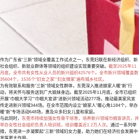
作为广东省“三新”领域全覆盖工作试点之一，东莞妇联在新经济组织、新
社会组织、新就业群体等领域的组织建设实现重要突破。
截至2025年11
月底，全市共有女性从业人员的新兴组织42576个。全市新兴领域覆盖数
35604个，1535个“妇女之家”“妇女微家”遍布城乡社区。
为有效联系和服务“三新”领域女性群体，东莞深入推进娘家人暖“新”行
动，将关怀与服务送到广大姐妹身边。截至2025年11月底，全市已组织
开展“巾帼大学习”“巾帼大宣讲”进新兴领域活动277场，推动最美家风宣
传走进新兴领域344场。在全市范围内设立“娘家人”暖心角1184个，举办
暖“新”专场活动648场，惠及众多妇女儿童和家庭。
与此同时，
东莞市持续加强女性骨干培育，培养新兴领域巾帼宣讲员，并
举办女性社会组织负责人培训班，培训覆盖近1.2万人次。
通过一系列举
措，东莞进一步凝聚起“三新”领域妇女力量，助力她们在经济社会发展中
发挥更大作用。