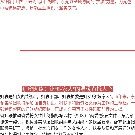
从“部门工作”上升为“城市战略”，东莞以全域协同的“护航”力量，为莞邑
巾帼追逐梦想、建功立业提供了坚实底气。
织密网络：让“娘家人”的温暖直抵人心
妇联是妇女的“娘家”，妇联干部、妇联执委是妇女的“娘家人”。
5年来，东
莞各级妇联持续加强自身建设，将联系和服务妇女作为工作的生命线。一
张越织越密的妇联组织网络，正成为东莞万千女性砥砺前行的支撑。
省妇联推动省委将女性比例指标写入村（社区）“两委”换届文件，东莞紧
抓这一契机，积极落实基层妇联组织与党组织同步换届要求，配齐配强妇
联领导班子，吸纳一批热心妇女工作的女性人才，执委队伍和基层妇联组
织结构得到显著优化，“娘家人”力量不断壮大。