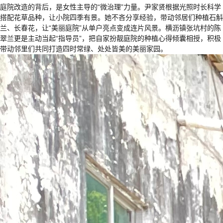
庭院改造的背后，是女性主导的“微治理”力量。尹家贤根据光照时长科学
搭配花草品种，让小院四季有景。她不吝分享经验，带动邻居们种植石斛
兰、长春花，让“美丽庭院”从单户亮点变成连片风景。横沥镇张坑村的陈
翠兰更是主动当起“指导员”，把自家扮靓庭院的种植心得倾囊相授，积极
带动邻里们共同打造四时常绿、处处皆美的美丽家园。