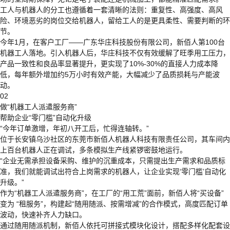
工人与机器人的分工也遵循着一套清晰的法则：重复性、高强度、高风
险、环境恶劣的岗位交给机器人，留给工人的是更具柔性、需要判断的环
节。
今年1月，在客户工厂——广东华庄科技股份有限公司，新佰人第100台
机器工人落地。引入机器人后，华庄科技不仅有效缓解了旺季用工压力，
产品一致性和良品率显著提升，更实现了10%-30%的直接人力成本降
低，每年额外增加约5万小时有效产能，大幅减少了品质损耗与产能波
动。
02
做“机器工人派遣服务商”
帮助企业“零门槛”自动化升级
“今年订单激增，年初八开工后，忙得连轴转。”
位于长安镇乌沙社区的东莞市新佰人机器人科技有限责任公司，其车间内
上百台机器人正在调试，多条模拟生产线紧锣密鼓地运行。
“企业无需承担设备采购、维护的沉重成本，只需提出生产需求和品质标
准，我们就能调试出符合上岗需求的机器人，让企业实现‘零门槛’自动化
升级。”
作为“机器工人派遣服务商”，在工厂的“用工荒”面前，新佰人将“买设备”
变为 “租服务”，构建起“随用随派、按需增减”的合作模式，高度匹配订单
波动，快速补齐人力缺口。
通过随用随派机制，新佰人依托可拼接式模块化设计，搭配多样化配套设