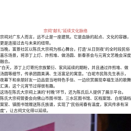
宗祠“献礼”延续文化脉络
宗祠对广东人而言，远不止是一座建筑。它是血脉的起点、文化的容器，
更是连接过去与未来的纽带。
当晚，富景社区以陈氏大宗祠为核心舞台，打造“从日到夜”的全时段民俗
喜乐场景，将添丁上灯、炸煎堆、做汤圆、新春茶会与元宵文艺晚会深度
融合。
“白天，添丁上灯寄托宗族繁衍、家风延续的期盼，并且通过炸煎堆、做
汤圆等细节，传承团圆美满、生活富足的寓意。”白坭市民陈先生表示，
夜幕下和亲朋好友一边品尝当地特色手信、一边欣赏展现幸福生活的歌舞
汇演，这个元宵节过得很有趣。
这场在陈氏大宗祠上演的“村晚”环节，还为陈氏后人提供了展示平台。
陈氏大宗祠管委会向佛山市图书馆、三水区图书馆、区档案馆、白坭镇档
案室、镇图书馆赠送陈氏族谱，实现了“民俗闹春有温度，家风传承有深
度”，让古
文化得以延续。
祠