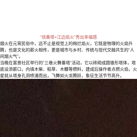
“烧番塔+江边焰火”秀出幸福感
烟火在元宵民俗中，远
是视觉上的绚烂焰火，它既是物理的火焰升
不止
腾，也是文化的薪火相传，更是城市与乡村、传统与现代交融共生的“人
间烟火气”。
当晚在富景社区举行的“三巷火舞番塔”活动，它以砖砌成圆锥形塔体，塔
底设添薪口，内填木柴、稻草、木糠等燃料，建成后操作者点燃火焰，火
星就从塔身孔洞喷涌而出，飞舞如火龙腾跃，象征生活节节高升。