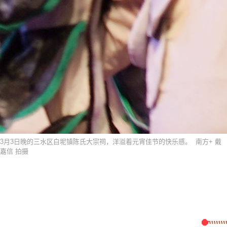
3月3日晚的三水区白坭镇陈氏大宗祠，洋溢着元宵佳节的快乐感。 南方+ 戴
嘉信 拍摄