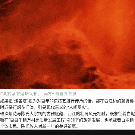
白坭传承“烧番塔”习俗。 南方+ 戴嘉信 拍摄
如果把“烧番塔”视为对百年非遗技艺进行传承的话，那在西江边的聚贤楼
附近举行烟花汇演，则是现代意义的“人间烟火”。
璀璨烟花与陈氏大宗祠的古雅底蕴、西江的壮阔风光相融，既象征着白坭
镇在“百县千镇万村高质量发展工程”引领下的蓬勃发展，也承载着白坭镇
全体市民、陈氏族人对新一年的美好祈愿。