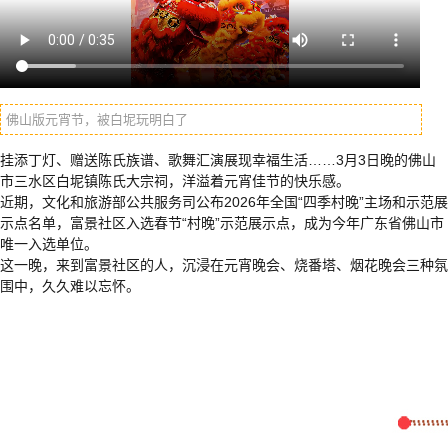
佛山版元宵节，被白坭玩明白了
添丁灯、赠送陈氏族谱、歌舞汇演展现幸福生活……3月3日晚的佛山
挂
市三水区白坭镇陈氏大宗祠，洋溢着元宵佳节的快乐感。
近期，文化和旅游部公共服务司公布2026年全国“四季村晚”主场和示范展
示点名单，富景社区入选春节“村晚”示范展示点，成为今年广东省佛山市
唯一入选单位。
这一晚，来到富景社区的人，沉浸在元宵晚会、烧番塔、烟花晚会三种氛
围中，久久难以忘怀。