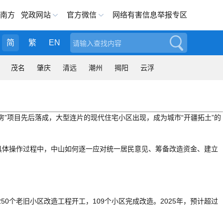
南方
党政网站
官方微信
网络有害信息举报专区
简
繁
EN
搜索
茂名
肇庆
清远
潮州
揭阳
云浮
房”项目先后落成，大型连片的现代住宅小区出现，成为城市“开疆拓土”的
具体操作过程中，中山如何逐一应对统一居民意见、筹备改造资金、建立
0个老旧小区改造工程开工，109个小区完成改造。2025年，预计超过