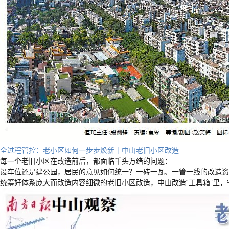
全过程管控：老小区如何一步步焕新｜中山老旧小区改造
每一个老旧小区在改造前后，都面临千头万绪的问题：
设车位还是建公园，居民的意见如何统一？一砖一瓦、一管一线的改造资
统筹好体系庞大而改造内容细微的老旧小区改造，中山改造“工具箱”里，