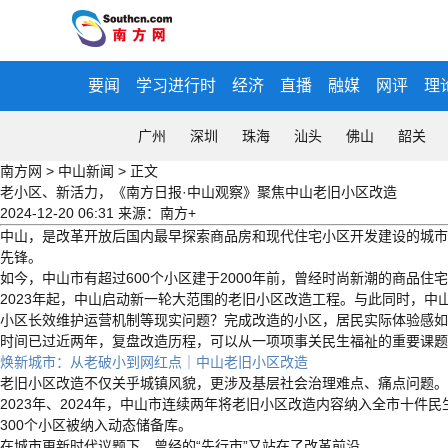
要闻
学习进行时
经济
直播
融媒
网评
理
广州
深圳
珠海
汕头
佛山
韶关
南方网
>
中山新闻
>
正文
老小区、新活力，《南方日报·中山观察》聚焦中山老旧小区改造
2024-12-20 06:31
来源：南方+
中山，是改革开放后国内最早探索商品房和现代住宅小区开发建设的城市之
先锋。
如今，中山市有超过600个小区建于2000年前，曾经时尚新潮的商品住
2023年起，中山启动新一轮大范围的老旧小区改造工程。与此同时，
小区长效维护运营机制等现实问题？完成改造的小区，居民实际体验感如
时间已过近两年，复盘改造历程，可以从一项项事关民生福祉的重要课题中
焕新城市：从老破小到网红点｜中山老旧小区改造
老旧小区改造不仅关乎城镇风貌，更涉及基层社会治理难点、痛点问题。
2023年、2024年，中山市连续两年将老旧小区改造内容纳入全市十件
300个小区被纳入动态储备库。
在城市更新时代议题下，曾经的“先行市”又站在了改革前沿。