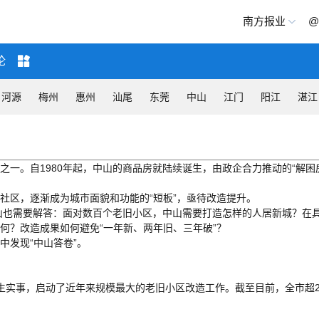
南方报业
@
论
河源
梅州
惠州
汕尾
东莞
中山
江门
阳江
湛江
一。自1980年起，中山的商品房就陆续诞生，由政企合力推动的“解困
宅社区，逐渐成为城市面貌和功能的“短板”，亟待改造提升。
中山也需要解答：面对数百个老旧小区，中山需要打造怎样的人居新城？在
何？改造成果如何避免“一年新、两年旧、三年破”？
发现“中山答卷”。
民生实事，启动了近年来规模最大的老旧小区改造工作。截至目前，全市超25