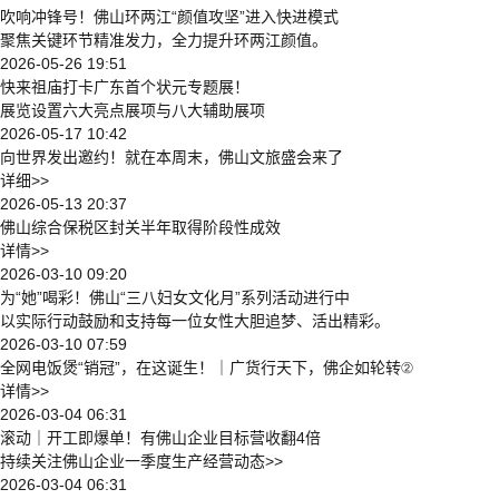
吹响冲锋号！佛山环两江“颜值攻坚”进入快进模式
聚焦关键环节精准发力，全力提升环两江颜值。
2026-05-26 19:51
快来祖庙打卡广东首个状元专题展！
展览设置六大亮点展项与八大辅助展项
2026-05-17 10:42
向世界发出邀约！就在本周末，佛山文旅盛会来了
详细>>
2026-05-13 20:37
佛山综合保税区封关半年取得阶段性成效
详情>>
2026-03-10 09:20
为“她”喝彩！佛山“三八妇女文化月”系列活动进行中
以实际行动鼓励和支持每一位女性大胆追梦、活出精彩。
2026-03-10 07:59
全网电饭煲“销冠”，在这诞生！｜广货行天下，佛企如轮转②
详情>>
2026-03-04 06:31
滚动｜开工即爆单！有佛山企业目标营收翻4倍
持续关注佛山企业一季度生产经营动态>>
2026-03-04 06:31