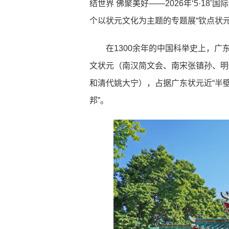
结世界 佛聚美好——2026年‘5·18
个以状元文化为主题的专题展“钦点状
在1300余年的中国科举史上，广
文状元（南汉简文会、南宋张镇孙、明
和清代姚大宁），占据广东状元近“半壁
邦”。