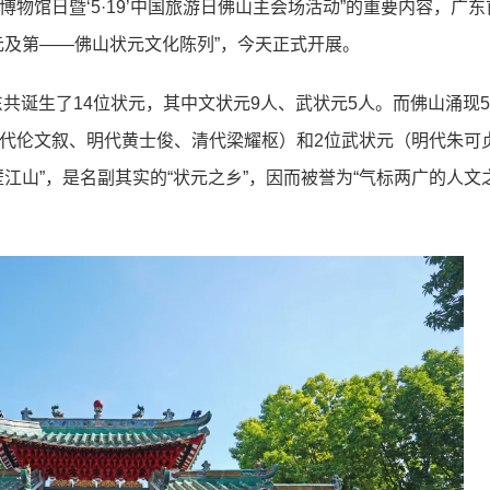
’国际博物馆日暨‘5·19’中国旅游日佛山主会场活动”的重要内容，广东
元及第——佛山状元文化陈列”，今天正式开展。
东共诞生了14位状元，其中文状元9人、武状元5人。而佛山涌现
代伦文叙、明代黄士俊、清代梁耀枢）和2位武状元（明代朱可
江山”，是名副其实的“状元之乡”，因而被誉为“气标两广的人文