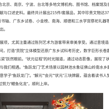
联合北京、南京、宁波、台北等多地文博机构、图书馆、档案馆及
与口述史料。最终共计展出215件/套展品，其中珍贵文物达37
叙行书轴、广东乡试卷、小金榜、南海、顺德和三水学宫祭祀礼器
出。
展项，尤其注重通过陈列艺术为游客带来审美享受。通过意境造
空间，打造“贡院”立体模型还原广东乡试科考历史，数字巨形长卷
梁”跃然眼前。“状元征程”的时光隧道，通过动态影像，展现了
与我们相遇。“鱼跃龙门”艺术场景以园林池水象征佛山岭南水乡
子“鱼跃龙门”。“解元”“会元”“状元”三块牌匾，蕴含着读书人
过努力“鲤鱼化龙”，顺利上岸。