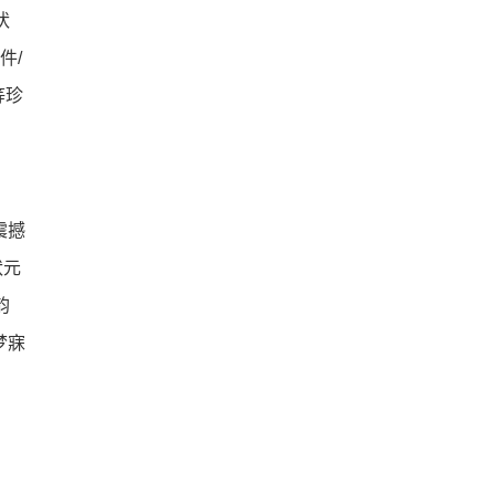
状
件/
等珍
震撼
状元
韵
梦寐