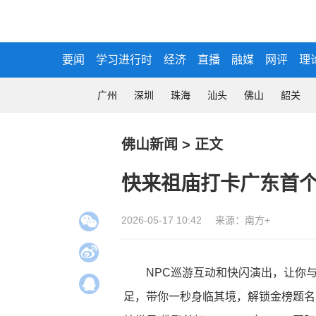
要闻
学习进行时
经济
直播
融媒
网评
理
广州
深圳
珠海
汕头
佛山
韶关
佛山新闻
>
正文
快来祖庙打卡广东首
2026-05-17 10:42
来源：南方+
NPC巡游互动和快闪演出，让你
足，带你一秒身临其境，解锁金榜题名