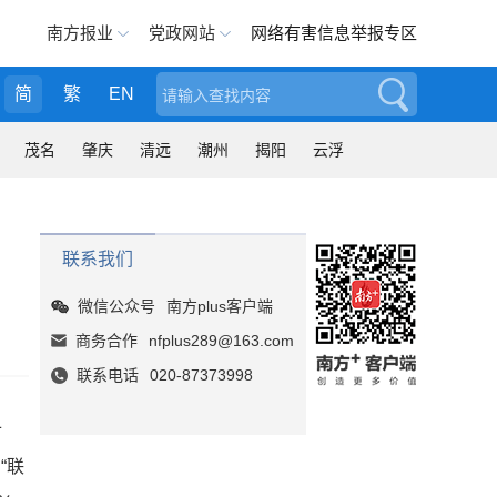
南方报业
党政网站
网络有害信息举报专区
简
繁
EN
搜索
茂名
肇庆
清远
潮州
揭阳
云浮
联系我们
微信公众号
南方plus客户端
商务合作
nfplus289@163.com
联系电话
020-87373998
十
“联