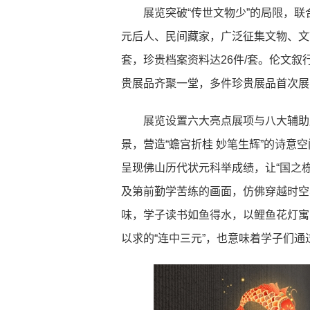
展览突破“传世文物少”的局限，
元后人、民间藏家，广泛征集文物、文献
套，珍贵档案资料达26件/套。伦文
贵展品齐聚一堂，多件珍贵展品首次展
展览设置六大亮点展项与八大辅助
景，营造“蟾宫折桂 妙笔生辉”的诗意
呈现佛山历代状元科举成绩，让“国之栋
及第前勤学苦练的画面，仿佛穿越时空
味，学子读书如鱼得水，以鲤鱼花灯寓意学
以求的“连中三元”，也意味着学子们通