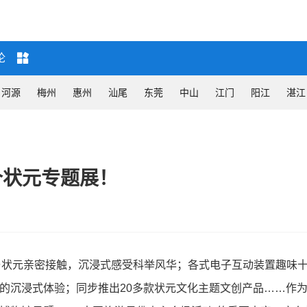
论
河源
梅州
惠州
汕尾
东莞
中山
江门
阳江
湛江
个状元专题展！
与状元亲密接触，沉浸式感受科举风华；各式电子互动装置趣味
的沉浸式体验；同步推出20多款状元文化主题文创产品……作为