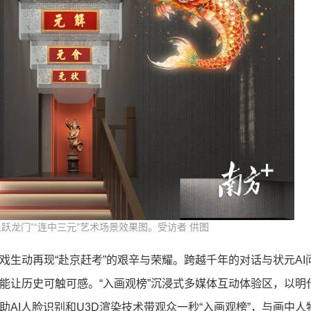
跃龙门”“连中三元”艺术场景效果图。受访者 供图
戏生动再现“赴京赶考”的艰辛与荣耀。跨越千年的对话与状元AI
能让历史可触可感。“入画观榜”沉浸式多媒体互动体验区，以明
AI人脸识别和U3D渲染技术带观众一秒“入画观榜”，与画中人