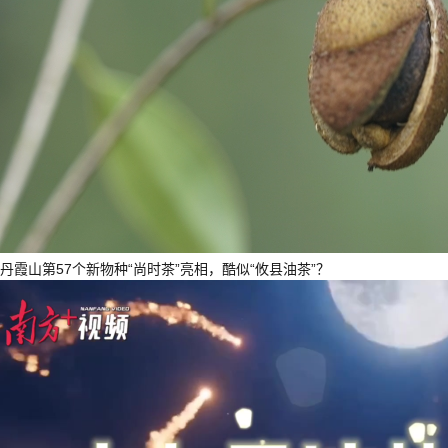
丹霞山第57个新物种“尚时茶”亮相，酷似“攸县油茶”？