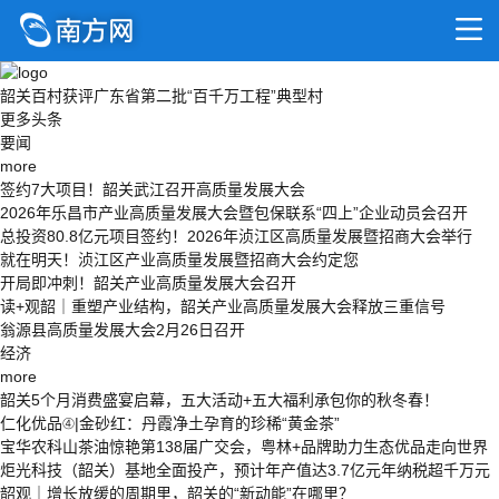
韶关百村获评广东省第二批“百千万工程”典型村
更多头条
要闻
more
签约7大项目！韶关武江召开高质量发展大会
2026年乐昌市产业高质量发展大会暨包保联系“四上”企业动员会召开
总投资80.8亿元项目签约！2026年浈江区高质量发展暨招商大会举行
就在明天！浈江区产业高质量发展暨招商大会约定您
开局即冲刺！韶关产业高质量发展大会召开
读+观韶｜重塑产业结构，韶关产业高质量发展大会释放三重信号
翁源县高质量发展大会2月26日召开
经济
more
韶关5个月消费盛宴启幕，五大活动+五大福利承包你的秋冬春！
仁化优品④|金砂红：丹霞净土孕育的珍稀“黄金茶”
宝华农科山茶油惊艳第138届广交会，粤林+品牌助力生态优品走向世界
炬光科技（韶关）基地全面投产，预计年产值达3.7亿元年纳税超千万元
韶观｜增长放缓的周期里，韶关的“新动能”在哪里？