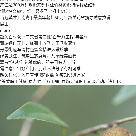
产值达300万！翁源东鹊村让竹林资源持续释放红利
“低空+文旅”，新丰又多了个打卡C位！​
百万英才汇南粤 | 最高年薪超50万！韶关跨省揽才诚意拉满
民生
more
韶关百村获评广东省第二批“百千万工程”典型村
董塘镇白莲村：红薯丰收季，田间收获忙
丹霞街道车湾村脆蜜金桔进入采摘季
绿美武江：筑牢生态屏障，共享绿美画卷
驾考“包过”？包骗你的，韶关已有人上当
需注意！锁好车门，别让不法分子有机可乘
韶关仁化：入户宣传“零”距离 防疫知识进万家
“关爱职工健康 助力‘百千万工程’”百场县镇职工义诊活动走进仁化