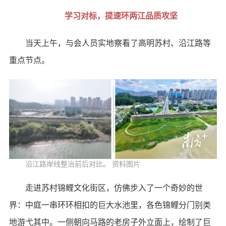
学习对标，提速环两江品质攻坚
当天上午，与会人员实地察看了高明苏村、沿江路等
重点节点。
沿江路岸线整治前后对比。 资料图片
走进苏村锦鲤文化街区，仿佛步入了一个奇妙的世
界：中庭一串环环相扣的巨大水池里，各色锦鲤分门别类
地游弋其中。一侧朝向马路的老房子外立面上，绘制了巨