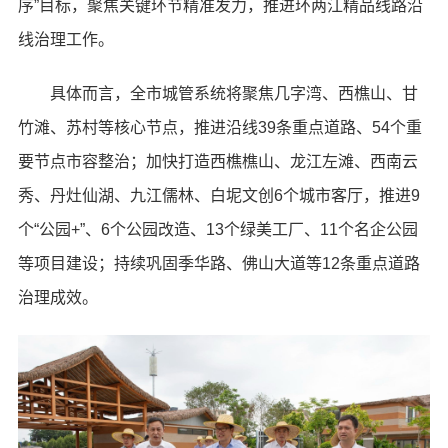
序”目标，聚焦关键环节精准发力，推进环两江精品线路沿
线治理工作。
具体而言，全市城管系统将聚焦几字湾、西樵山、甘
竹滩、苏村等核心节点，推进沿线39条重点道路、54个重
要节点市容整治；加快打造西樵樵山、龙江左滩、西南云
秀、丹灶仙湖、九江儒林、白坭文创6个城市客厅，推进9
个“公园+”、6个公园改造、13个绿美工厂、11个名企公园
等项目建设；持续巩固季华路、佛山大道等12条重点道路
治理成效。